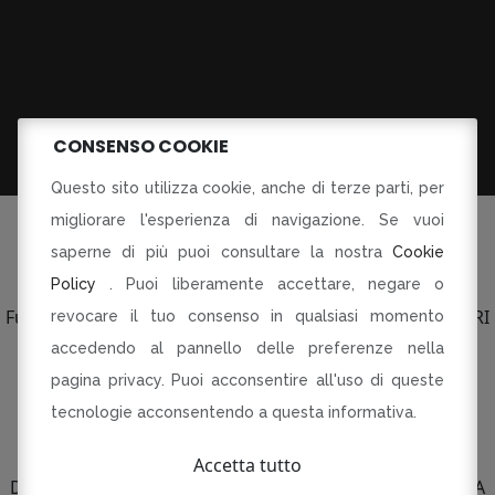
CONSENSO COOKIE
Questo sito utilizza cookie, anche di terze parti, per
migliorare l'esperienza di navigazione. Se vuoi
saperne di più puoi consultare la nostra
Cookie
Policy
. Puoi liberamente accettare, negare o
©Tutti i diritti riservati
Fusorari di Dania Botti e C SAS p.le Torti 5 Modena PI CF RI
revocare il tuo consenso in qualsiasi momento
03134230360
accedendo al pannello delle preferenze nella
pagina privacy. Puoi acconsentire all'uso di queste
R-INNOVARE PER RI-PARTIRE
Progetto cofinanziato dal Fondo europeo di sviluppo
tecnologie acconsentendo a questa informativa.
regionale
Bando QUALIFICAZIONE E VALORIZZAZIONE
Accetta tutto
DELLE IMPRESE DEL COMMERCIO AL DETTAGLIO E DELLA