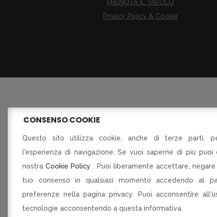
PRENOTA IL TAVOLO
Privacy Policy & Cookie
CONSENSO COOKIE
Fusora
Questo sito utilizza cookie, anche di terze parti, pe
l'esperienza di navigazione. Se vuoi saperne di più puoi 
P
nostra
Cookie Policy
. Puoi liberamente accettare, negare 
DELLE IMPRESE DEL COMMER
tuo consenso in qualsiasi momento accedendo al pa
preferenze nella pagina privacy. Puoi acconsentire all'
tecnologie acconsentendo a questa informativa.