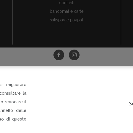
contanti
bancomat e carte
satispay e paypal
©Tutti i diritti riservati
ri di Dania Botti e C SAS p.le Torti 5 Modena PI CF RI 0313
r migliorare
R-INNOVARE PER RI-PARTIRE
consultare la
rogetto cofinanziato dal Fondo europeo di sviluppo regiona
Bando QUALIFICAZIONE E VALORIZZAZIONE
o revocare il
S
CIO AL DETTAGLIO E DELLA SOMMINISTRAZIONE AL PUBBL
nnello delle
uso di queste