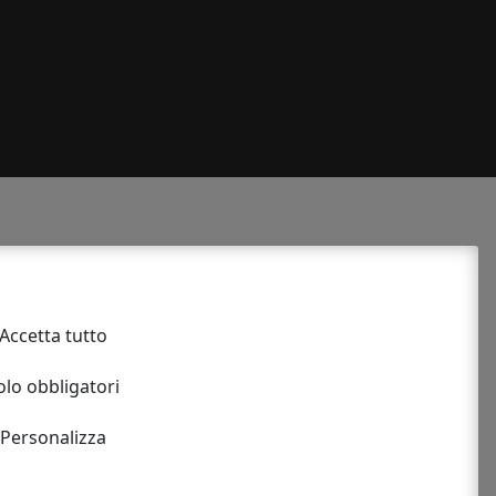
4230360
Accetta tutto
le
olo obbligatori
ICO DI ALIMENTI E BEVANDE
Personalizza