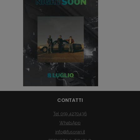
CONTATTI
Tel 059 4270436
WhatsApp
info@fusorari.it