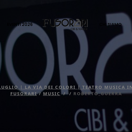
EVENTI 2026
CHI SIAMO
LUGLIO | LA VIA DEI COLORI | TEATRO MUSICA 
FUSORARI
/
MUSIC
/
/
ROBERTO_GUERRA