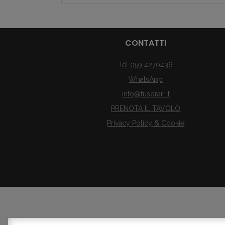
CONTATTI
Tel 059 4270436
WhatsApp
info@fusorari.it
PRENOTA IL TAVOLO
Privacy Policy & Cookie