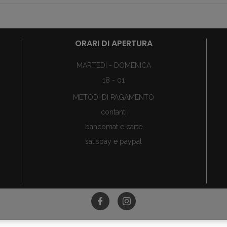
ORARI DI APERTURA
MARTEDÌ - DOMENICA
18 - 01
METODI DI PAGAMENTO
contanti
bancomat e carte
satispay e paypal
©Tutti i diritti riservati