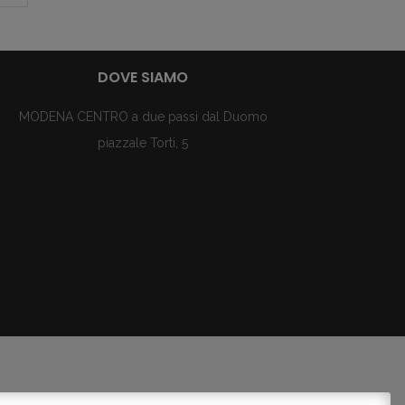
DOVE SIAMO
MODENA CENTRO a due passi dal Duomo
piazzale Torti, 5