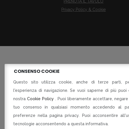
PRENOTA IL TAVOLO
Privacy Policy & Cookie
CONSENSO COOKIE
Fusora
Questo sito utilizza cookie, anche di terze parti, pe
l'esperienza di navigazione. Se vuoi saperne di più puoi 
P
nostra
Cookie Policy
. Puoi liberamente accettare, negare 
DELLE IMPRESE DEL COMMER
tuo consenso in qualsiasi momento accedendo al pa
preferenze nella pagina privacy. Puoi acconsentire all'
tecnologie acconsentendo a questa informativa.