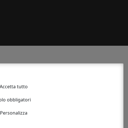
4230360
Accetta tutto
le
olo obbligatori
ICO DI ALIMENTI E BEVANDE
Personalizza