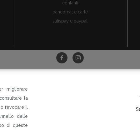
contanti
bancomat e carte
satispay e paypal
©Tutti i diritti riservati
ri di Dania Botti e C SAS p.le Torti 5 Modena PI CF RI 0313
r migliorare
R-INNOVARE PER RI-PARTIRE
consultare la
rogetto cofinanziato dal Fondo europeo di sviluppo regiona
Bando QUALIFICAZIONE E VALORIZZAZIONE
o revocare il
S
CIO AL DETTAGLIO E DELLA SOMMINISTRAZIONE AL PUBBL
nnello delle
uso di queste