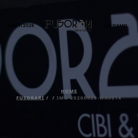
EVENTI 2026
CHI SIAMO
HOME
FUSORARI
/
/
IMG-20200528-WA0014