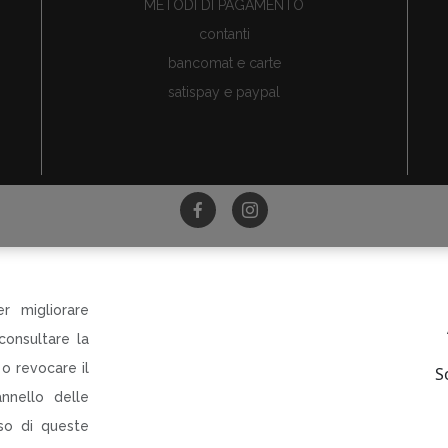
METODI DI PAGAMENTO
contanti
bancomat e carte
satispay e paypal
©Tutti i diritti riservati
ri di Dania Botti e C SAS p.le Torti 5 Modena PI CF RI 0313
r migliorare
R-INNOVARE PER RI-PARTIRE
consultare la
rogetto cofinanziato dal Fondo europeo di sviluppo regiona
Bando QUALIFICAZIONE E VALORIZZAZIONE
o revocare il
S
CIO AL DETTAGLIO E DELLA SOMMINISTRAZIONE AL PUBBL
nnello delle
uso di queste