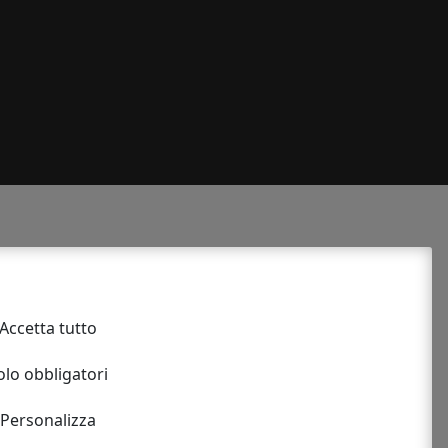
4230360
Accetta tutto
le
olo obbligatori
ICO DI ALIMENTI E BEVANDE
Personalizza