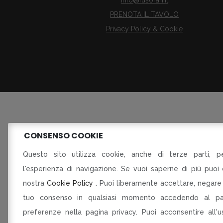
PRENOTA IL TAVOLO
Privacy Policy & Cookie
CONSENSO COOKIE
Fusora
Questo sito utilizza cookie, anche di terze parti, pe
l'esperienza di navigazione. Se vuoi saperne di più puoi 
P
nostra
Cookie Policy
. Puoi liberamente accettare, negare 
DELLE IMPRESE DEL COMMER
tuo consenso in qualsiasi momento accedendo al pa
preferenze nella pagina privacy. Puoi acconsentire all'