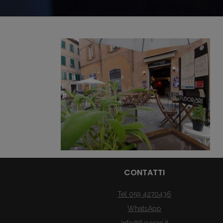
CONTATTI
Tel 059 4270436
WhatsApp
info@fusorari.it