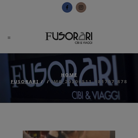
HOME
FUSORARI
/
/
IMG_20200511_181707_878