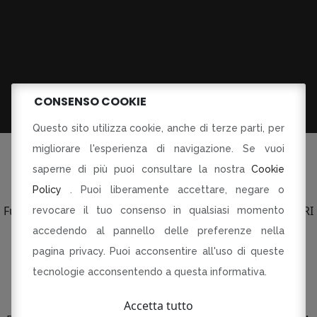
CONSENSO COOKIE
Questo sito utilizza cookie, anche di terze parti, per
migliorare l'esperienza di navigazione. Se vuoi
saperne di più puoi consultare la nostra
Cookie
Policy
. Puoi liberamente accettare, negare o
©Tutti i diritti riservati
Fusorari di Dania Botti e C SAS p.le Torti 5 Modena PI CF RI
revocare il tuo consenso in qualsiasi momento
03134230360
accedendo al pannello delle preferenze nella
pagina privacy. Puoi acconsentire all'uso di queste
R-INNOVARE PER RI-PARTIRE
Progetto cofinanziato dal Fondo europeo di sviluppo
tecnologie acconsentendo a questa informativa.
regionale
Bando QUALIFICAZIONE E VALORIZZAZIONE
Accetta tutto