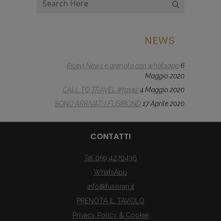
NEWS
Ricevi News e prenota con whatsapp
6
Maggio 2020
CALL TO TRAVEL #fase2
4 Maggio 2020
SONO ARRIVATI I FUSIBOND
17 Aprile 2020
CONTATTI
Tel 059 4270436
WhatsApp
info@fusorari.it
PRENOTA IL TAVOLO
Privacy Policy & Cookie