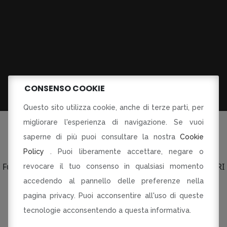
CONSENSO COOKIE
Questo sito utilizza cookie, anche di terze parti, per
migliorare l'esperienza di navigazione. Se vuoi
saperne di più puoi consultare la nostra
Cookie
Policy
. Puoi liberamente accettare, negare o
©Tutti i diritti riservati
Fusorari di Dania Botti e C SAS p.le Torti 5 Modena PI CF RI
revocare il tuo consenso in qualsiasi momento
03134230360
accedendo al pannello delle preferenze nella
pagina privacy. Puoi acconsentire all'uso di queste
R-INNOVARE PER RI-PARTIRE
Progetto cofinanziato dal Fondo europeo di sviluppo
tecnologie acconsentendo a questa informativa.
regionale