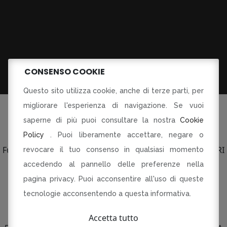
CONSENSO COOKIE
Questo sito utilizza cookie, anche di terze parti, per
migliorare l'esperienza di navigazione. Se vuoi
saperne di più puoi consultare la nostra
Cookie
Policy
. Puoi liberamente accettare, negare o
©Tutti i diritti riservati
Fusorari di Dania Botti e C SAS p.le Torti 5 Modena PI CF RI
revocare il tuo consenso in qualsiasi momento
03134230360
accedendo al pannello delle preferenze nella
pagina privacy. Puoi acconsentire all'uso di queste
R-INNOVARE PER RI-PARTIRE
Progetto cofinanziato dal Fondo europeo di sviluppo
tecnologie acconsentendo a questa informativa.
regionale
Bando QUALIFICAZIONE E VALORIZZAZIONE
Accetta tutto