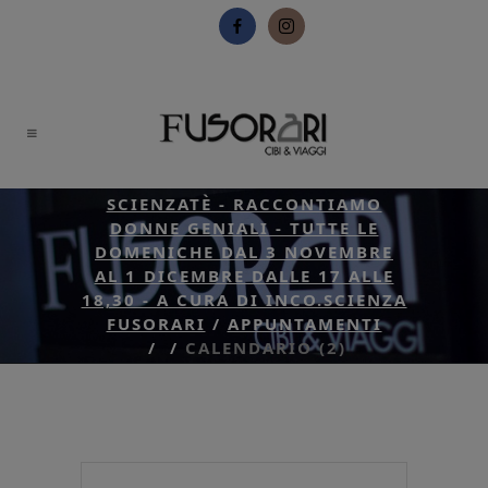
SCIENZATÈ - RACCONTIAMO
DONNE GENIALI - TUTTE LE
DOMENICHE DAL 3 NOVEMBRE
AL 1 DICEMBRE DALLE 17 ALLE
18,30 - A CURA DI INCO.SCIENZA
FUSORARI
/
APPUNTAMENTI
/
/
CALENDARIO (2)