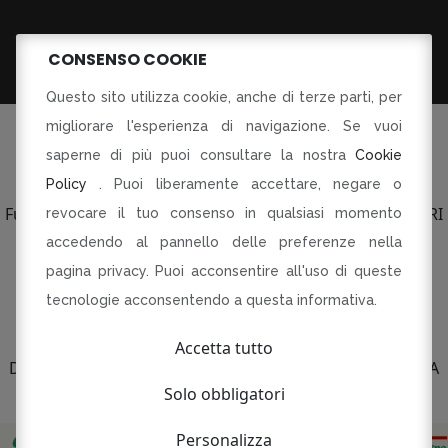
CONSENSO COOKIE
Questo sito utilizza cookie, anche di terze parti, per
migliorare l'esperienza di navigazione. Se vuoi
saperne di più puoi consultare la nostra
Cookie
Policy
. Puoi liberamente accettare, negare o
©Tutti i diritti riservati
Fusorari di Dania Botti e C SAS p.le Torti 5 Modena PI CF RI
revocare il tuo consenso in qualsiasi momento
03134230360
accedendo al pannello delle preferenze nella
pagina privacy. Puoi acconsentire all'uso di queste
R-INNOVARE PER RI-PARTIRE
Progetto cofinanziato dal Fondo europeo di sviluppo
tecnologie acconsentendo a questa informativa.
regionale
Bando QUALIFICAZIONE E VALORIZZAZIONE
Accetta tutto
DELLE IMPRESE DEL COMMERCIO AL DETTAGLIO E DELLA
SOMMINISTRAZIONE AL PUBBLICO DI ALIMENTI E
Solo obbligatori
BEVANDE
Personalizza