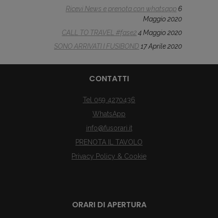
Ricevi News e prenota con whatsapp
6
Maggio 2020
CALL TO TRAVEL #fase2
4 Maggio 2020
SONO ARRIVATI I FUSIBOND
17 Aprile 2020
CONTATTI
Tel 059 4270436
WhatsApp
info@fusorari.it
PRENOTA IL TAVOLO
Privacy Policy & Cookie
ORARI DI APERTURA