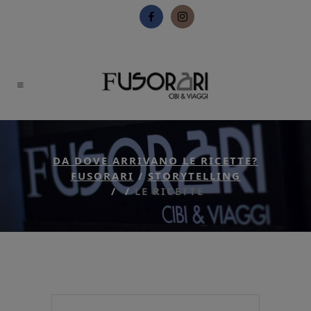
DA DOVE ARRIVANO LE RICETTE?
FUSORARI
/
STORYTELLING
/
/
LE RICETTE