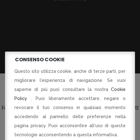
CONSENSO COOKIE
Questo sito utilizza cookie, anche di terze parti, per
migliorare l'esperienza di navigazione. Se vuoi
saperne di più puoi consultare la nostra
Cookie
Policy
. Puoi liberamente accettare, negare o
©Tutti i diritti riservati
Fusorari di Dania Botti e C SAS p.le Torti 5 Modena PI CF RI
revocare il tuo consenso in qualsiasi momento
03134230360
accedendo al pannello delle preferenze nella
pagina privacy. Puoi acconsentire all'uso di queste
R-INNOVARE PER RI-PARTIRE
Progetto cofinanziato dal Fondo europeo di sviluppo
tecnologie acconsentendo a questa informativa.