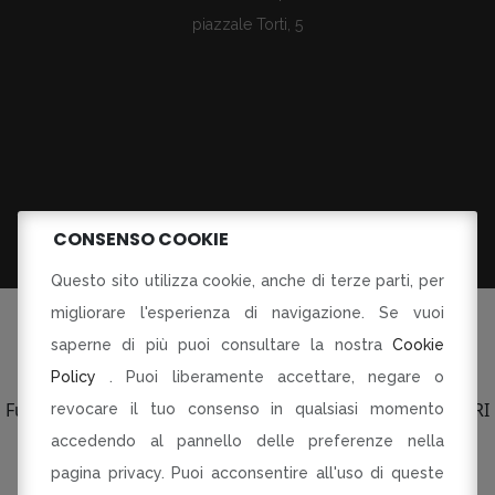
piazzale Torti, 5
CONSENSO COOKIE
Questo sito utilizza cookie, anche di terze parti, per
migliorare l'esperienza di navigazione. Se vuoi
saperne di più puoi consultare la nostra
Cookie
Policy
. Puoi liberamente accettare, negare o
©Tutti i diritti riservati
Fusorari di Dania Botti e C SAS p.le Torti 5 Modena PI CF RI
revocare il tuo consenso in qualsiasi momento
03134230360
accedendo al pannello delle preferenze nella
pagina privacy. Puoi acconsentire all'uso di queste
R-INNOVARE PER RI-PARTIRE