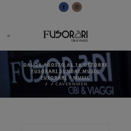
DAL 26 AGOSTO AL 14 OTTOBRE
FUSORARI SUNDAY MUSIC
FUSORARI
/
MUSIC
/
/
CAVERNMEN