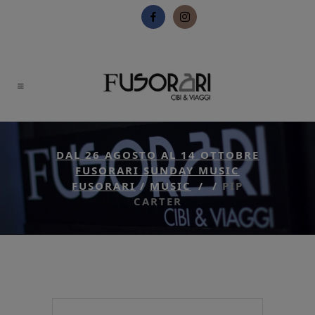
DAL 26 AGOSTO AL 14 OTTOBRE
FUSORARI SUNDAY MUSIC
FUSORARI
/
MUSIC
/
/
PIP
CARTER