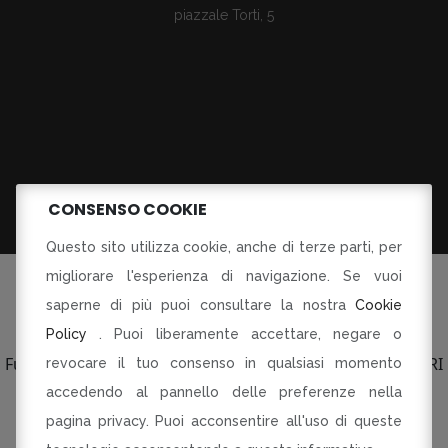
piazzale Torti, 5
CONSENSO COOKIE
Questo sito utilizza cookie, anche di terze parti, per
migliorare l'esperienza di navigazione. Se vuoi
saperne di più puoi consultare la nostra
Cookie
Policy
. Puoi liberamente accettare, negare o
©Tutti i diritti riservati
Fusorari di Dania Botti e C SAS p.le Torti 5 Modena PI CF RI
revocare il tuo consenso in qualsiasi momento
03134230360
accedendo al pannello delle preferenze nella
pagina privacy. Puoi acconsentire all'uso di queste
R-INNOVARE PER RI-PARTIRE