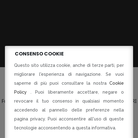
CONSENSO COOKIE
Questo sito utilizza cookie, anche di terze parti, per
migliorare l'esperienza di navigazione. Se vuoi
saperne di più puoi consultare la nostra
Cookie
Policy
. Puoi liberamente accettare, negare o
©Tutti i diritti riservati
Fusorari di Dania Botti e C SAS p.le Torti 5 Modena PI CF RI
revocare il tuo consenso in qualsiasi momento
03134230360
accedendo al pannello delle preferenze nella
pagina privacy. Puoi acconsentire all'uso di queste
R-INNOVARE PER RI-PARTIRE
Progetto cofinanziato dal Fondo europeo di sviluppo
tecnologie acconsentendo a questa informativa.
regionale