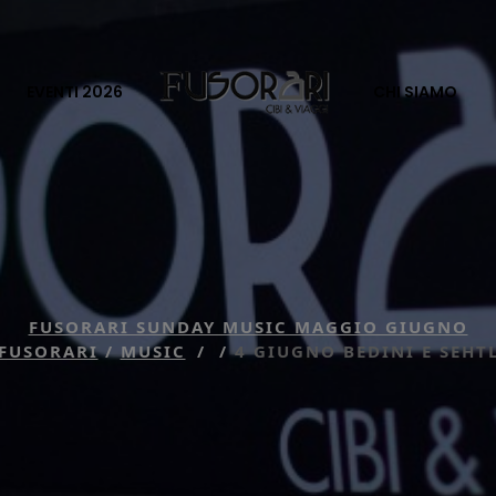
EVENTI 2026
CHI SIAMO
FUSORARI SUNDAY MUSIC MAGGIO GIUGNO
FUSORARI
/
MUSIC
/
/
4 GIUGNO BEDINI E SEHT