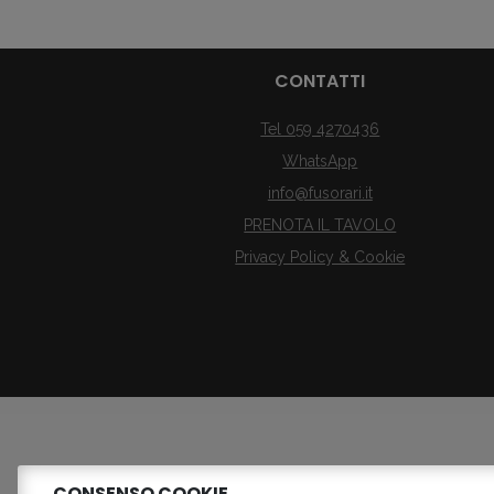
CONTATTI
Tel 059 4270436
WhatsApp
info@fusorari.it
PRENOTA IL TAVOLO
Privacy Policy & Cookie
CONSENSO COOKIE