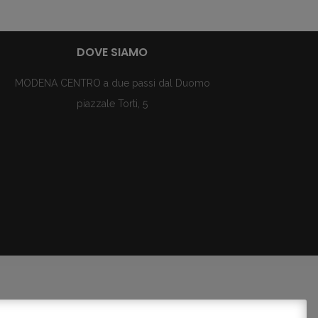
DOVE SIAMO
MODENA CENTRO a due passi dal Duomo
piazzale Torti, 5