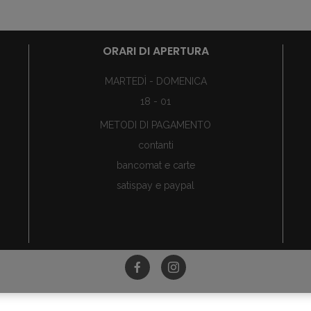
ORARI DI APERTURA
MARTEDÌ - DOMENICA
18 - 01
METODI DI PAGAMENTO
contanti
bancomat e carte
satispay e paypal
©Tutti i diritti riservati