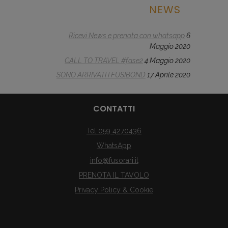
NEWS
Ricevi News e prenota con whatsapp
6
Maggio 2020
CALL TO TRAVEL #fase2
4 Maggio 2020
SONO ARRIVATI I FUSIBOND
17 Aprile 2020
CONTATTI
Tel 059 4270436
WhatsApp
info@fusorari.it
PRENOTA IL TAVOLO
Privacy Policy & Cookie