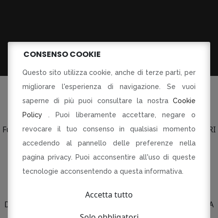
CONSENSO COOKIE
Questo sito utilizza cookie, anche di terze parti, per
migliorare l'esperienza di navigazione. Se vuoi
saperne di più puoi consultare la nostra
Cookie
Policy
. Puoi liberamente accettare, negare o
©Tutti i diritti riservati
Fusorari di Dania Botti e C SAS p.le Torti 5 Modena PI CF RI
revocare il tuo consenso in qualsiasi momento
03134230360
accedendo al pannello delle preferenze nella
pagina privacy. Puoi acconsentire all'uso di queste
R-INNOVARE PER RI-PARTIRE
Progetto cofinanziato dal Fondo europeo di sviluppo
tecnologie acconsentendo a questa informativa.
regionale
Bando QUALIFICAZIONE E VALORIZZAZIONE
Accetta tutto
DELLE IMPRESE DEL COMMERCIO AL DETTAGLIO E DELLA
SOMMINISTRAZIONE AL PUBBLICO DI ALIMENTI E
Solo obbligatori