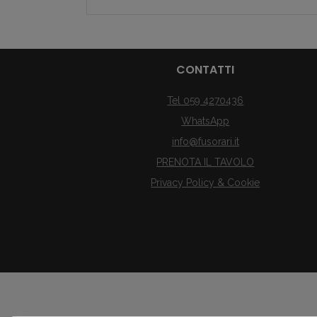
CONTATTI
Tel 059 4270436
WhatsApp
info@fusorari.it
PRENOTA IL TAVOLO
Privacy Policy & Cookie