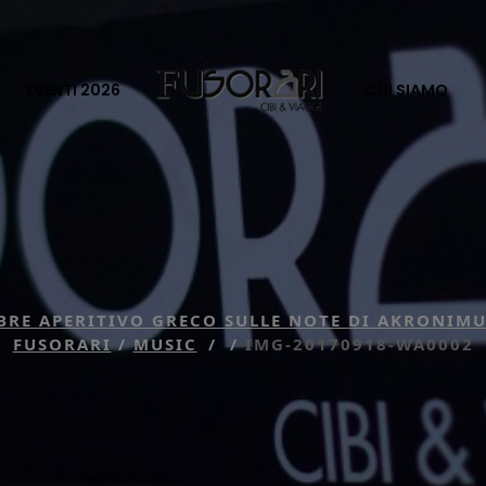
EVENTI 2026
CHI SIAMO
BRE APERITIVO GRECO SULLE NOTE DI AKRONIM
FUSORARI
/
MUSIC
/
/
IMG-20170918-WA0002