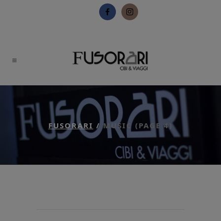
FUSORARI
/
MUSIC
(PAGE 4)