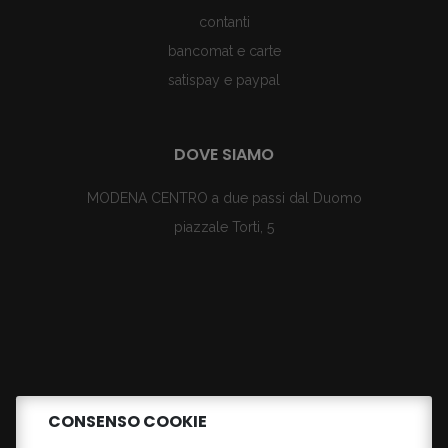
contanti
bancomat e carte
satispay e paypal
DOVE SIAMO
MODENA CENTRO a due passi dal Duomo
piazzale Torti, 5
CONSENSO COOKIE